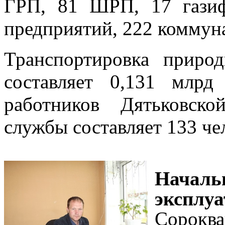
ГРП, 81 ШРП, 17 гази
предприятий, 222 коммун
Транспортировка приро
составляет 0,131 млр
работников Дятьковско
службы составляет 133 че
Началь
эксплу
Сороква