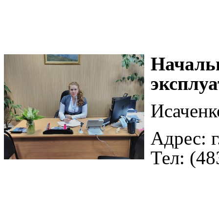
Началь
эксплу
Исаченк
Адрес: г
Тел: (48