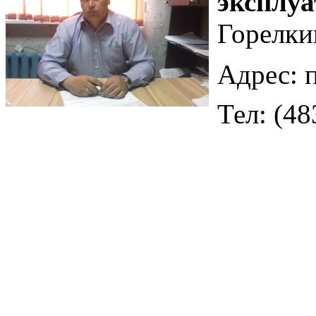
эксплу
Горелки
Адрес: п
Тел: (48